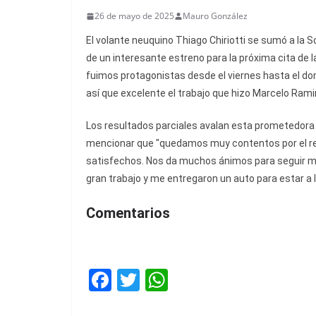
26 de mayo de 2025
Mauro González
El volante neuquino Thiago Chiriotti se sumó a la 
de un interesante estreno para la próxima cita de 
fuimos protagonistas desde el viernes hasta el do
así que excelente el trabajo que hizo Marcelo Rami
Los resultados parciales avalan esta prometedora e
mencionar que "quedamos muy contentos por el ren
satisfechos. Nos da muchos ánimos para seguir mej
gran trabajo y me entregaron un auto para estar a la
Comentarios
F
T
W
a
w
h