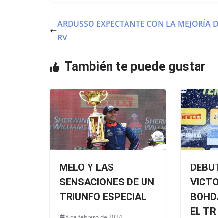
c
itt
at
e
er
s
ARDUSSO EXPECTANTE CON LA MEJORÍA 
b
A
RV
o
p
o
p
También te puede gustar
k
MELO Y LAS
DEBU
SENSACIONES DE UN
VICTO
TRIUNFO ESPECIAL
BOHD
EL TR
8 de febrero de 2024