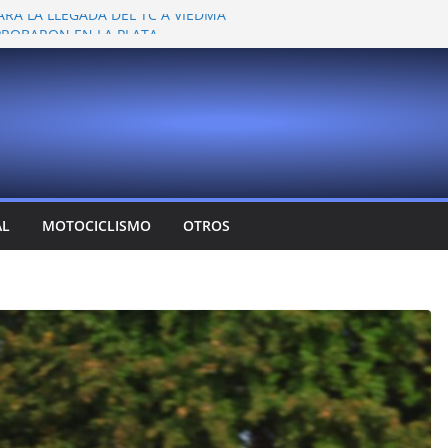
ARA LA LLEGADA DEL TC A VIEDMA
 PROBARON EN LA PLATA
EMOCIONANTE VER A TANTOS PILOTOS
Y DEJÓ CAMBIOS EN LOS CAMPEONATOS
A
T CONFIRMA SU REGRESO AL TOP RACE
AL
MOTOCICLISMO
OTROS