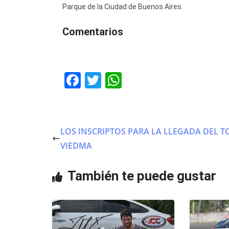
Parque de la Ciudad de Buenos Aires.
Comentarios
F
T
W
a
w
h
c
itt
at
e
er
s
LOS INSCRIPTOS PARA LA LLEGADA DEL TC
b
A
VIEDMA
o
p
o
p
También te puede gustar
k