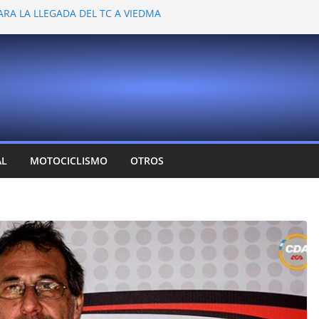
ARA LA LLEGADA DEL TC A VIEDMA
 PROBARON EN LA PLATA
EMOCIONANTE VER A TANTOS PILOTOS
Y DEJÓ CAMBIOS EN LOS CAMPEONATOS
A
T CONFIRMA SU REGRESO AL TOP RACE
AL
MOTOCICLISMO
OTROS