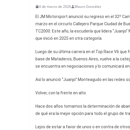
4 de marzo de 2026
Mauro González
El JM Motorsport anunció su regreso en el 32º Ca
marzo en el circuito Callejero Parque Ciudad de B
TC2000. Este año, la escudería que lidera “Juanjo
que inició en 2025 en otra categoría.
Luego de su última carrera en el Top Race V6 que fu
base de Mataderos, Buenos Aires, vuelve a la categ
se encuentra en negociaciones y lo comunicará en 
Así lo anunció “Juanjo” Monteagudo en las redes s
Volver, con la frente en alto.
Hace dos años tomamos la determinación de aband
de qué era la mejor opción para todo el grupo de tra
Lejos de estar a favor de unos o en contra de otros