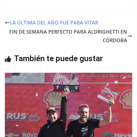
a
w
h
c
itt
at
e
er
s
LA ÚLTIMA DEL AÑO FUE PARA VITAR
b
A
FIN DE SEMANA PERFECTO PARA ALDRIGHETTI EN
o
p
CÓRDOBA
o
p
También te puede gustar
k