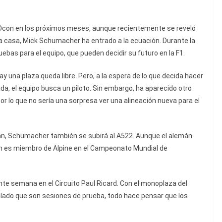
 Ocon en los próximos meses, aunque recientemente se reveló
 la casa, Mick Schumacher ha entrado a la ecuación. Durante la
bas para el equipo, que pueden decidir su futuro en la F1.
ay una plaza queda libre. Pero, a la espera de lo que decida hacer
da, el equipo busca un piloto. Sin embargo, ha aparecido otro
or lo que no sería una sorpresa ver una alineación nueva para el
ohan, Schumacher también se subirá al A522. Aunque el alemán
n es miembro de Alpine en el Campeonato Mundial de
ente semana en el Circuito Paul Ricard. Con el monoplaza del
lado que son sesiones de prueba, todo hace pensar que los