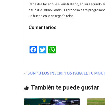
Cabe destacar que el australiano, en su segundo añ
así lo dijo Bruno Famin: "El proceso está progresan
un hueco en la categoría reina.
Comentarios
F
T
W
a
w
h
c
itt
at
e
er
s
SON 13 LOS INSCRIPTOS PARA EL TC MOU
b
A
o
p
También te puede gustar
o
p
k