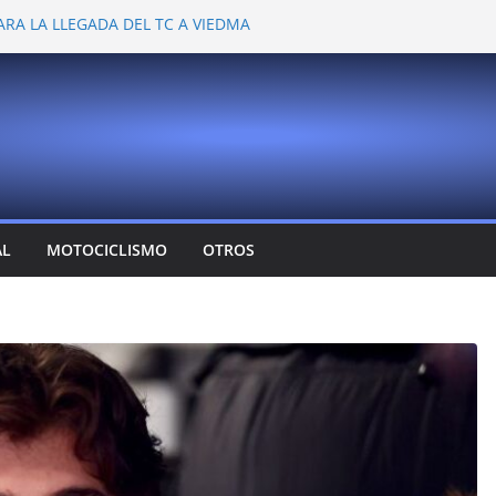
ARA LA LLEGADA DEL TC A VIEDMA
 PROBARON EN LA PLATA
EMOCIONANTE VER A TANTOS PILOTOS
Y DEJÓ CAMBIOS EN LOS CAMPEONATOS
A
T CONFIRMA SU REGRESO AL TOP RACE
AL
MOTOCICLISMO
OTROS