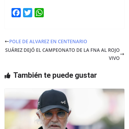
F
T
W
a
w
h
c
itt
at
e
er
s
POLE DE ALVAREZ EN CENTENARIO
b
A
SUÁREZ DEJÓ EL CAMPEONATO DE LA FNA AL ROJO
o
p
VIVO
o
p
También te puede gustar
k