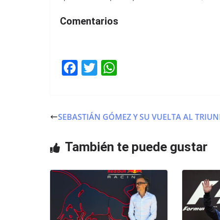
Comentarios
F
T
W
a
w
h
c
itt
at
e
er
s
SEBASTIÁN GÓMEZ Y SU VUELTA AL TRIU
b
A
o
p
También te puede gustar
o
p
k