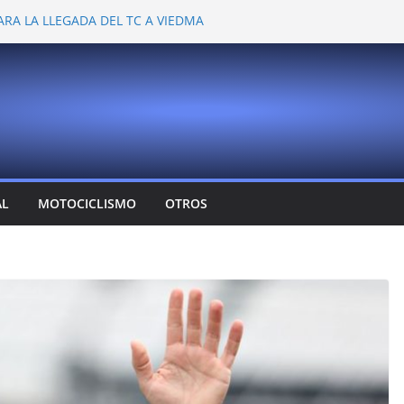
ARA LA LLEGADA DEL TC A VIEDMA
 PROBARON EN LA PLATA
EMOCIONANTE VER A TANTOS PILOTOS
Y DEJÓ CAMBIOS EN LOS CAMPEONATOS
A
T CONFIRMA SU REGRESO AL TOP RACE
AL
MOTOCICLISMO
OTROS