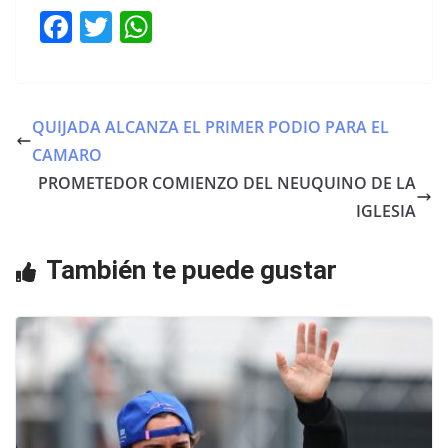
F
T
W
a
w
h
c
itt
at
e
er
s
QUIJADA ALCANZA EL PRIMER PODIO PARA EL
b
A
CAMARO
o
p
PROMETEDOR COMIENZO DEL NEUQUINO DE LA
o
p
IGLESIA
k
También te puede gustar