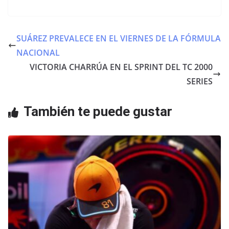
a
w
h
c
itt
at
e
er
s
SUÁREZ PREVALECE EN EL VIERNES DE LA FÓRMULA
b
A
NACIONAL
o
p
VICTORIA CHARRÚA EN EL SPRINT DEL TC 2000
o
p
SERIES
k
También te puede gustar