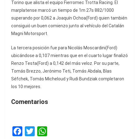
Torino que alista el equipo Fierromec Trotta Racing. El
marplatense marcó un tiempo de 1m 27s 882/1000
superando por 0,062 a Joaquín Ochoa(Ford) quien también
consiguió un buen comienzo junto al vehículo del Catalán
Magni Motorsport.
La tercera posición fue para Nicolás Moscardini(Ford)
ubicándose a 0,107 mientras que en el cuarto lugar finalizó
Renzo Testa(Ford) a 0,142 del más veloz. Por su parte,
Tomás Brezzo, Jerónimo Teti, Tomás Abdala, Blas
Séfchek, Tomás Micheloud y Rudi Bundziak completaron
los 10 mejores.
Comentarios
F
T
W