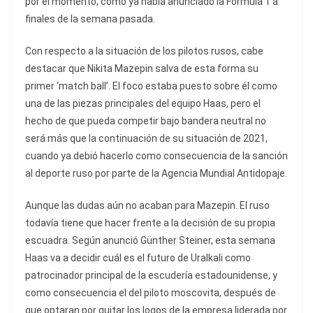
por el momento, como ya había anunciado la Fórmula 1 a
finales de la semana pasada.
Con respecto a la situación de los pilotos rusos, cabe
destacar que Nikita Mazepin salva de esta forma su
primer ‘match ball’. El foco estaba puesto sobre él como
una de las piezas principales del equipo Haas, pero el
hecho de que pueda competir bajo bandera neutral no
será más que la continuación de su situación de 2021,
cuando ya debió hacerlo como consecuencia de la sanción
al deporte ruso por parte de la Agencia Mundial Antidopaje.
Aunque las dudas aún no acaban para Mazepin. El ruso
todavía tiene que hacer frente a la decisión de su propia
escuadra. Según anunció Günther Steiner, esta semana
Haas va a decidir cuál es el futuro de Uralkali como
patrocinador principal de la escudería estadounidense, y
como consecuencia el del piloto moscovita, después de
que optaran por quitar los logos de la empresa liderada por