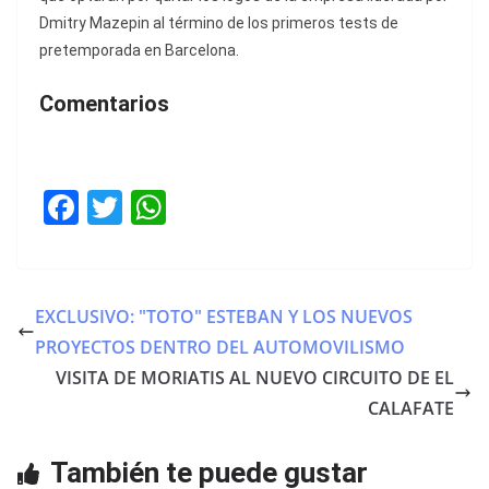
Dmitry Mazepin al término de los primeros tests de
pretemporada en Barcelona.
Comentarios
F
T
W
a
w
h
c
itt
at
e
er
s
EXCLUSIVO: "TOTO" ESTEBAN Y LOS NUEVOS
b
A
PROYECTOS DENTRO DEL AUTOMOVILISMO
o
p
VISITA DE MORIATIS AL NUEVO CIRCUITO DE EL
o
p
CALAFATE
k
También te puede gustar