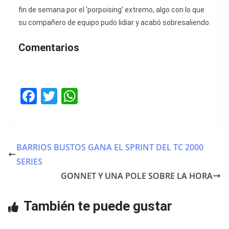
fin de semana por el ‘porpoising’ extremo, algo con lo que
su compañero de equipo pudo lidiar y acabó sobresaliendo.
Comentarios
F
T
W
a
w
h
c
itt
at
e
er
s
BARRIOS BUSTOS GANA EL SPRINT DEL TC 2000
b
A
SERIES
o
p
GONNET Y UNA POLE SOBRE LA HORA
o
p
También te puede gustar
k