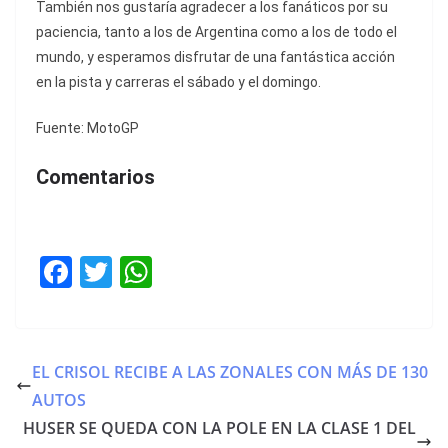
También nos gustaría agradecer a los fanáticos por su
paciencia, tanto a los de Argentina como a los de todo el
mundo, y esperamos disfrutar de una fantástica acción
en la pista y carreras el sábado y el domingo.
Fuente: MotoGP
Comentarios
F
T
W
a
w
h
c
itt
at
e
er
s
EL CRISOL RECIBE A LAS ZONALES CON MÁS DE 130
b
A
AUTOS
o
p
HUSER SE QUEDA CON LA POLE EN LA CLASE 1 DEL