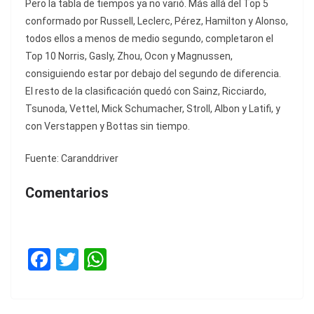
Pero la tabla de tiempos ya no varió. Más allá del Top 5
conformado por Russell, Leclerc, Pérez, Hamilton y Alonso,
todos ellos a menos de medio segundo, completaron el
Top 10 Norris, Gasly, Zhou, Ocon y Magnussen,
consiguiendo estar por debajo del segundo de diferencia.
El resto de la clasificación quedó con Sainz, Ricciardo,
Tsunoda, Vettel, Mick Schumacher, Stroll, Albon y Latifi, y
con Verstappen y Bottas sin tiempo.
Fuente: Caranddriver
Comentarios
F
T
W
a
w
h
c
itt
at