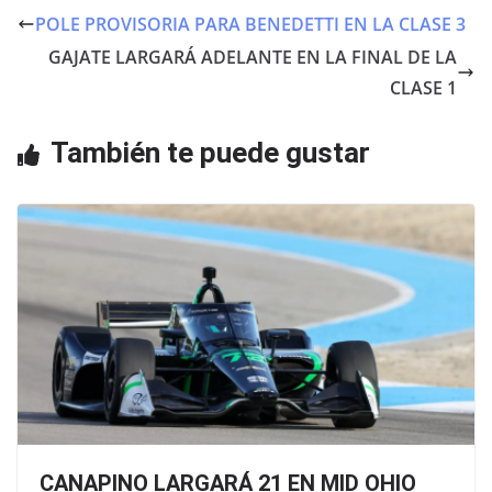
e
er
s
POLE PROVISORIA PARA BENEDETTI EN LA CLASE 3
b
A
GAJATE LARGARÁ ADELANTE EN LA FINAL DE LA
o
p
CLASE 1
o
p
También te puede gustar
k
CANAPINO LARGARÁ 21 EN MID OHIO