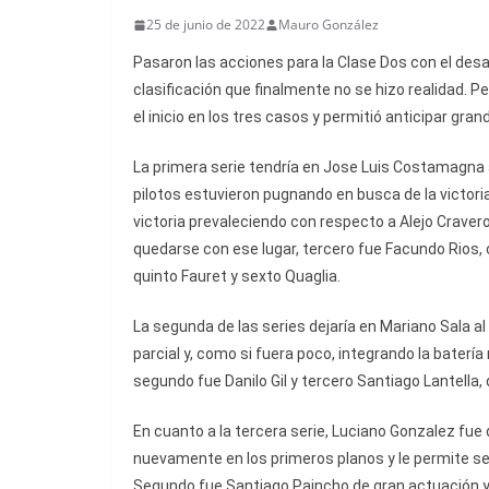
25 de junio de 2022
Mauro González
Pasaron las acciones para la Clase Dos con el desa
clasificación que finalmente no se hizo realidad. P
el inicio en los tres casos y permitió anticipar gr
La primera serie tendría en Jose Luis Costamagna a
pilotos estuvieron pugnando en busca de la victori
victoria prevaleciendo con respecto a Alejo Crave
quedarse con ese lugar, tercero fue Facundo Rios,
quinto Fauret y sexto Quaglia.
La segunda de las series dejaría en Mariano Sala al
parcial y, como si fuera poco, integrando la batería
segundo fue Danilo Gil y tercero Santiago Lantella, 
En cuanto a la tercera serie, Luciano Gonzalez fue
nuevamente en los primeros planos y le permite se
Segundo fue Santiago Paincho de gran actuación y