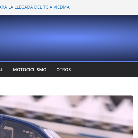
ARA LA LLEGADA DEL TC A VIEDMA
 PROBARON EN LA PLATA
EMOCIONANTE VER A TANTOS PILOTOS
Y DEJÓ CAMBIOS EN LOS CAMPEONATOS
A
T CONFIRMA SU REGRESO AL TOP RACE
AL
MOTOCICLISMO
OTROS