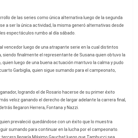
rrollo de las series como única alternativa luego de la segunda
ese a ser la única actividad, la misma generó alternativas desde
andes espectáculos rumbo al día sábado.
l vencedor luego de una atrapante serie en la cual distintos
a, siendo finalmente el representante de Susana quien obtuvo la
ro, quien luego de una buena actuación mantuvo la calma y pudo
 cuarto Garbiglia, quien sigue sumando para el campeonato,
 ganador, logrando el de Rosario hacerse de su primer éxito
 más veloz ganando el derecho de largar adelante la carrera final,
detrás llegaron Herrera, Fontana y Nazzi.
 quien prevaleció quedándose con un éxito que lo muestra
guir sumando para continuar en la lucha por el campeonato.
 tercero llegaría Máximo Gauchat luego que Tambucci sea