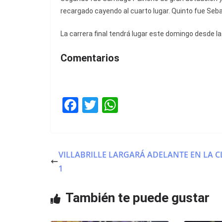
recargado cayendo al cuarto lugar. Quinto fue Seba
La carrera final tendrá lugar este domingo desde la
Comentarios
F
T
W
a
w
h
c
itt
at
e
er
s
VILLABRILLE LARGARÁ ADELANTE EN LA C
b
A
1
o
p
o
p
También te puede gustar
k