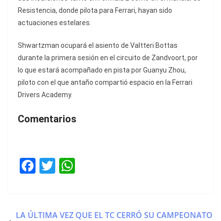
Resistencia, donde pilota para Ferrari, hayan sido
actuaciones estelares.
Shwartzman ocupará el asiento de Valtteri Bottas
durante la primera sesión en el circuito de Zandvoort, por
lo que estará acompañado en pista por Guanyu Zhou,
piloto con el que antaño compartió espacio en la Ferrari
Drivers Academy.
Comentarios
F
T
W
a
w
h
c
itt
at
e
er
s
LA ÚLTIMA VEZ QUE EL TC CERRÓ SU CAMPEONATO