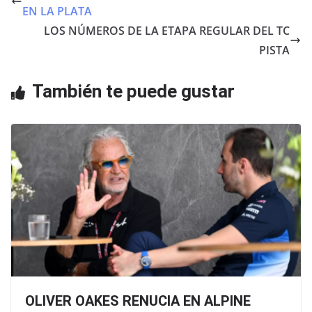
b
A
EN LA PLATA
o
p
LOS NÚMEROS DE LA ETAPA REGULAR DEL TC
o
p
PISTA
k
También te puede gustar
OLIVER OAKES RENUCIA EN ALPINE