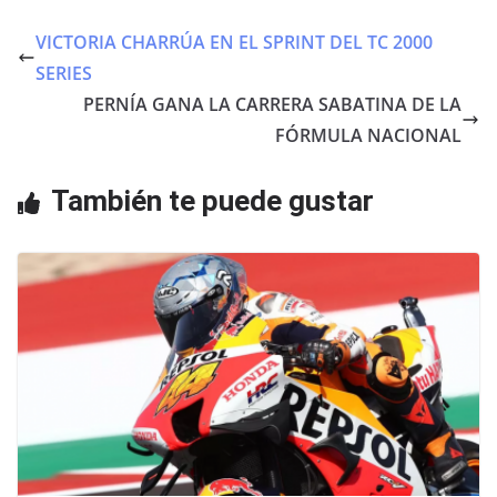
c
itt
at
e
er
s
VICTORIA CHARRÚA EN EL SPRINT DEL TC 2000
b
A
SERIES
o
p
PERNÍA GANA LA CARRERA SABATINA DE LA
o
p
FÓRMULA NACIONAL
k
También te puede gustar