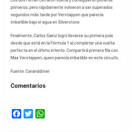
Los dos Ferrari cerraron vuelta y consiguieron ponerse
primeros, pero rápidamente volvieron a ser superados
segundos más tarde por Verstappen que parecía
imbatible bajo el agua en Silverstone.
Finalmente, Carlos Sainz logró llevarse su primera pole
desde que está en la Fórmula 1 al completar una vuelta
perfecta en el último intento. Compartirá primera fila con
Max Verstappen, quien parecía imbatible en este circuito.
Fuente: Caranddriver
Comentarios
F
T
W
a
w
h