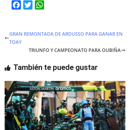
F
T
W
a
w
h
c
itt
at
e
er
s
GRAN REMONTADA DE ARDUSSO PARA GANAR EN
b
A
TOAY
o
p
TRIUNFO Y CAMPEONATO PARA OUBIÑA
o
p
También te puede gustar
k