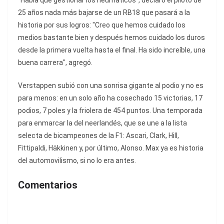
"Había que gestionar los neumáticos", declaró el piloto de
25 años nada más bajarse de un RB18 que pasará a la
historia por sus logros: "Creo que hemos cuidado los
medios bastante bien y después hemos cuidado los duros
desde la primera vuelta hasta el final. Ha sido increíble, una
buena carrera", agregó.
Verstappen subió con una sonrisa gigante al podio y no es
para menos: en un solo año ha cosechado 15 victorias, 17
podios, 7 poles y la friolera de 454 puntos. Una temporada
para enmarcar la del neerlandés, que se une a la lista
selecta de bicampeones de la F1: Ascari, Clark, Hill,
Fittipaldi, Häkkinen y, por último, Alonso. Max ya es historia
del automovilismo, si no lo era antes.
Comentarios