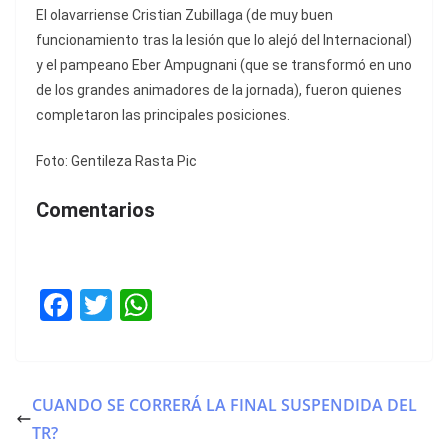
El olavarriense Cristian Zubillaga (de muy buen
funcionamiento tras la lesión que lo alejó del Internacional)
y el pampeano Eber Ampugnani (que se transformó en uno
de los grandes animadores de la jornada), fueron quienes
completaron las principales posiciones.
Foto: Gentileza Rasta Pic
Comentarios
F
T
W
a
w
h
c
itt
at
e
er
s
CUANDO SE CORRERÁ LA FINAL SUSPENDIDA DEL
b
A
TR?