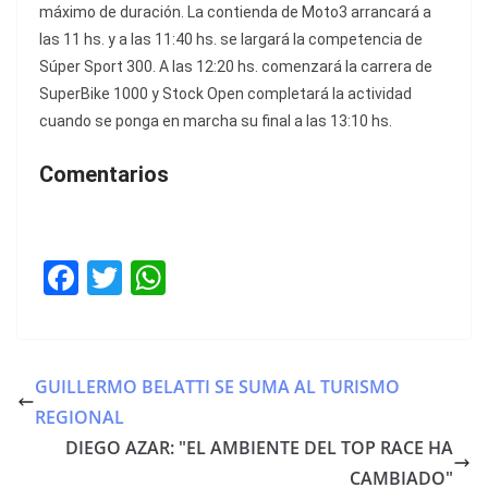
máximo de duración. La contienda de Moto3 arrancará a
las 11 hs. y a las 11:40 hs. se largará la competencia de
Súper Sport 300. A las 12:20 hs. comenzará la carrera de
SuperBike 1000 y Stock Open completará la actividad
cuando se ponga en marcha su final a las 13:10 hs.
Comentarios
F
T
W
a
w
h
c
itt
at
e
er
s
GUILLERMO BELATTI SE SUMA AL TURISMO
b
A
REGIONAL
o
p
DIEGO AZAR: "EL AMBIENTE DEL TOP RACE HA
o
p
CAMBIADO"