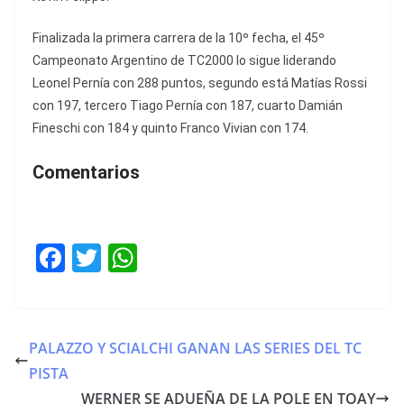
Finalizada la primera carrera de la 10º fecha, el 45º
Campeonato Argentino de TC2000 lo sigue liderando
Leonel Pernía con 288 puntos, segundo está Matías Rossi
con 197, tercero Tiago Pernía con 187, cuarto Damián
Fineschi con 184 y quinto Franco Vivian con 174.
Comentarios
F
T
W
a
w
h
c
itt
at
e
er
s
PALAZZO Y SCIALCHI GANAN LAS SERIES DEL TC
b
A
PISTA
o
p
WERNER SE ADUEÑA DE LA POLE EN TOAY