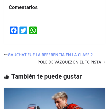
Comentarios
F
T
W
a
w
h
c
itt
at
e
er
s
GAUCHAT FUE LA REFERENCIA EN LA CLASE 2
b
A
POLE DE VÁZQUEZ EN EL TC PISTA
o
p
o
p
También te puede gustar
k