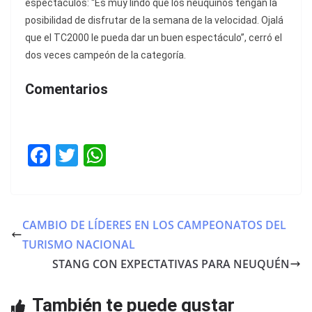
espectáculos: “Es muy lindo que los neuquinos tengan la
posibilidad de disfrutar de la semana de la velocidad. Ojalá
que el TC2000 le pueda dar un buen espectáculo”, cerró el
dos veces campeón de la categoría.
Comentarios
F
T
W
a
w
h
c
itt
at
e
er
s
CAMBIO DE LÍDERES EN LOS CAMPEONATOS DEL
b
A
TURISMO NACIONAL
o
p
STANG CON EXPECTATIVAS PARA NEUQUÉN
o
p
También te puede gustar
k