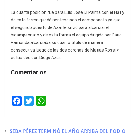
La cuarta posición fue para Luis José Di Palma con el Fiat y
de esta forma quedó sentenciado el campeonato ya que
el segundo puesto de Azar le sirvió para alcanzar el
bicampeonato y de esta forma el equipo dirigido por Dario
Ramonda alcanzaba su cuarto título de manera
consecutiva luego de las dos coronas de Matías Rossi y
estas dos con Diego Azar.
Comentarios
F
T
W
a
w
h
c
itt
at
e
er
s
SEBA PÉREZ TERMINÓ EL AÑO ARRIBA DEL PODIO