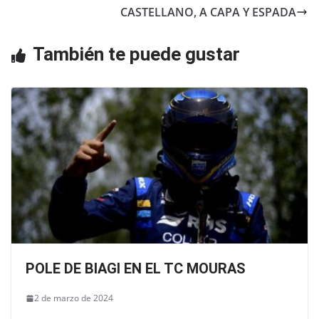
b
A
CASTELLANO, A CAPA Y ESPADA
o
p
o
p
También te puede gustar
k
POLE DE BIAGI EN EL TC MOURAS
2 de marzo de 2024