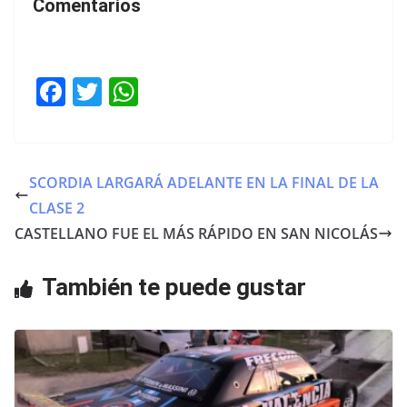
Comentarios
F
T
W
a
w
h
c
itt
at
e
er
s
SCORDIA LARGARÁ ADELANTE EN LA FINAL DE LA
b
A
CLASE 2
o
p
CASTELLANO FUE EL MÁS RÁPIDO EN SAN NICOLÁS
o
p
También te puede gustar
k