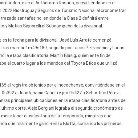
contundente en el Autódromo Rosario, convirtiéndose en el
o 2022 Río Uruguay Seguros de Turismo Nacional al cronometrar
razado santafesino, en donde la Clase 2 definirá entre
o y Matías Signorelli al Subcampeón de la divisional.
e esta fecha para la divisional. José Luís Arrate comenzó
no tras marcar 1m49s189, seguido por Lucas Petracchini y Lucas
ó la etapa clasificatoria. Martín Blasig, quien este fin de
a el cuarto lugar a los mandos del Toyota Etios que utilizó
165 el registro obtenido por el necochense, convirtiéndose en el
or 0s392 a Juan Ignacio Canela y por 0s427 a Sebastián Pérez.
 las principales ubicaciones en la etapa clasificatoria antes de
 el último corte, Alejo Borgiani lograba el segundo cronómetro de
mejor labor clasificatoria de la temporada, mientras que
tanda que finalmente ganó Renzo Blotta, sumando los primeros