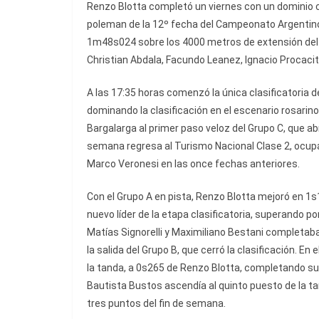
Renzo Blotta completó un viernes con un dominio 
poleman de la 12º fecha del Campeonato Argentin
1m48s024 sobre los 4000 metros de extensión del t
Christian Abdala, Facundo Leanez, Ignacio Procacitt
A las 17:35 horas comenzó la única clasificatoria d
dominando la clasificación en el escenario rosari
Bargalarga al primer paso veloz del Grupo C, que abri
semana regresa al Turismo Nacional Clase 2, ocupab
Marco Veronesi en las once fechas anteriores.
Con el Grupo A en pista, Renzo Blotta mejoró en 1s
nuevo líder de la etapa clasificatoria, superando p
Matías Signorelli y Maximiliano Bestani completaban
la salida del Grupo B, que cerró la clasificación. En
la tanda, a 0s265 de Renzo Blotta, completando su 
Bautista Bustos ascendía al quinto puesto de la 
tres puntos del fin de semana.