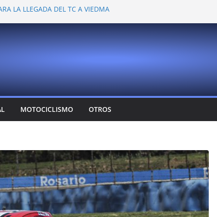
ARA LA LLEGADA DEL TC A VIEDMA
 PROBARON EN LA PLATA
EMOCIONANTE VER A TANTOS PILOTOS
Y DEJÓ CAMBIOS EN LOS CAMPEONATOS
A
T CONFIRMA SU REGRESO AL TOP RACE
AL
MOTOCICLISMO
OTROS