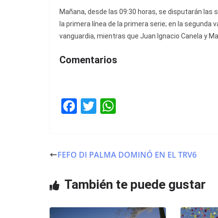
Mañana, desde las 09:30 horas, se disputarán las s
la primera línea de la primera serie; en la segunda 
vanguardia, mientras que Juan Ignacio Canela y Matí
Comentarios
F
T
W
a
w
h
c
itt
at
e
er
s
FEFO DI PALMA DOMINÓ EN EL TRV6
b
A
o
p
También te puede gustar
o
p
k