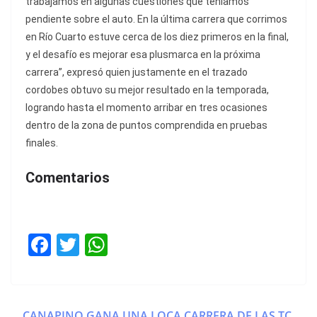
trabajamos en algunas cuestiones que teníamos
pendiente sobre el auto. En la última carrera que corrimos
en Río Cuarto estuve cerca de los diez primeros en la final,
y el desafío es mejorar esa plusmarca en la próxima
carrera”, expresó quien justamente en el trazado
cordobes obtuvo su mejor resultado en la temporada,
logrando hasta el momento arribar en tres ocasiones
dentro de la zona de puntos comprendida en pruebas
finales.
Comentarios
F
T
W
a
w
h
c
itt
at
e
er
s
CANAPINO GANA UNA LOCA CARRERA DE LAS TC