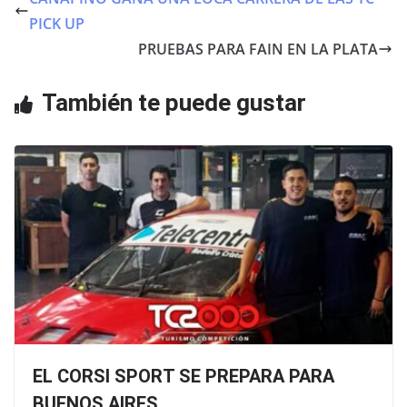
b
A
PICK UP
o
p
PRUEBAS PARA FAIN EN LA PLATA
o
p
También te puede gustar
k
EL CORSI SPORT SE PREPARA PARA
BUENOS AIRES