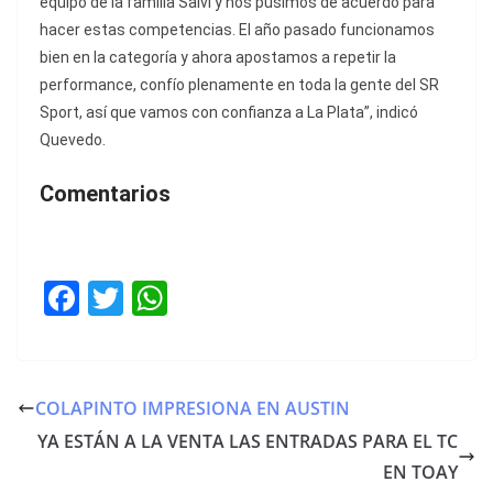
equipo de la familia Salvi y nos pusimos de acuerdo para
hacer estas competencias. El año pasado funcionamos
bien en la categoría y ahora apostamos a repetir la
performance, confío plenamente en toda la gente del SR
Sport, así que vamos con confianza a La Plata”, indicó
Quevedo.
Comentarios
F
T
W
a
w
h
c
itt
at
e
er
s
COLAPINTO IMPRESIONA EN AUSTIN
b
A
YA ESTÁN A LA VENTA LAS ENTRADAS PARA EL TC
o
p
EN TOAY