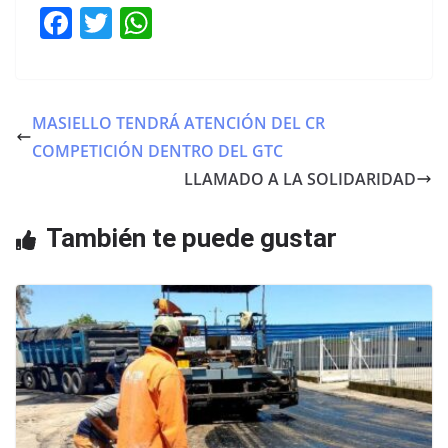
F
T
W
a
w
h
c
itt
at
e
er
s
MASIELLO TENDRÁ ATENCIÓN DEL CR
b
A
COMPETICIÓN DENTRO DEL GTC
o
p
LLAMADO A LA SOLIDARIDAD
o
p
También te puede gustar
k