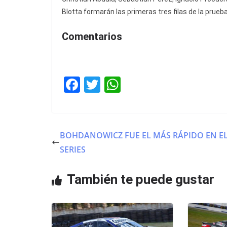
Blotta formarán las primeras tres filas de la prueba
Comentarios
F
T
W
a
w
h
c
itt
at
e
er
s
BOHDANOWICZ FUE EL MÁS RÁPIDO EN EL
b
A
SERIES
o
p
o
p
También te puede gustar
k