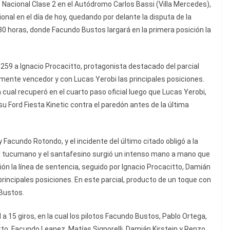
o Nacional Clase 2 en el Autódromo Carlos Bassi (Villa Mercedes),
ional en el día de hoy, quedando por delante la disputa de la
:30 horas, donde Facundo Bustos largará en la primera posición la
59 a Ignacio Procacitto, protagonista destacado del parcial
almente vencedor y con Lucas Yerobi las principales posiciones.
a cual recuperó en el cuarto paso oficial luego que Lucas Yerobi,
su Ford Fiesta Kinetic contra el paredón antes de la última
Facundo Rotondo, y el incidente del último citado obligó a la
e el tucumano y el santafesino surgió un intenso mano a mano que
ión la línea de sentencia, seguido por Ignacio Procacitto, Damián
 principales posiciones. En este parcial, producto de un toque con
 Bustos.
l a 15 giros, en la cual los pilotos Facundo Bustos, Pablo Ortega,
tto, Facundo Leanez, Matías Signorelli, Damián Kirstein y Renzo