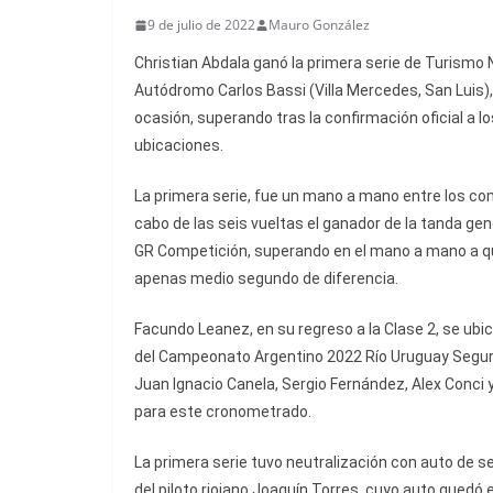
9 de julio de 2022
Mauro González
Christian Abdala ganó la primera serie de Turismo N
Autódromo Carlos Bassi (Villa Mercedes, San Luis)
ocasión, superando tras la confirmación oficial a l
ubicaciones.
La primera serie, fue un mano a mano entre los co
cabo de las seis vueltas el ganador de la tanda gen
GR Competición, superando en el mano a mano a qu
apenas medio segundo de diferencia.
Facundo Leanez, en su regreso a la Clase 2, se ubicó,
del Campeonato Argentino 2022 Río Uruguay Segu
Juan Ignacio Canela, Sergio Fernández, Alex Conc
para este cronometrado.
La primera serie tuvo neutralización con auto de 
del piloto riojano Joaquín Torres, cuyo auto quedó 