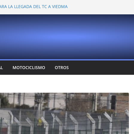
ARA LA LLEGADA DEL TC A VIEDMA
 PROBARON EN LA PLATA
EMOCIONANTE VER A TANTOS PILOTOS
Y DEJÓ CAMBIOS EN LOS CAMPEONATOS
A
T CONFIRMA SU REGRESO AL TOP RACE
AL
MOTOCICLISMO
OTROS