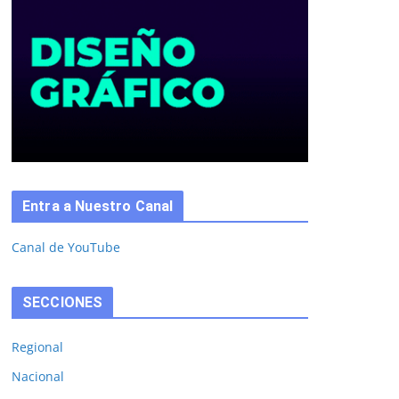
Entra a Nuestro Canal
Canal de YouTube
SECCIONES
Regional
Nacional