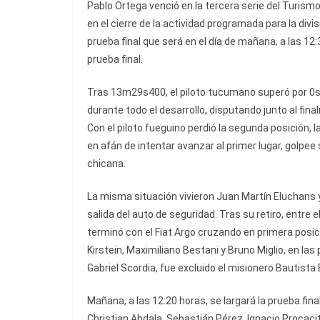
Pablo Ortega venció en la tercera serie del Turism
en el cierre de la actividad programada para la divis
prueba final que será en el día de mañana, a las 12
prueba final.
Tras 13m29s400, el piloto tucumano superó por 0s2
durante todo el desarrollo, disputando junto al fin
Con el piloto fueguino perdió la segunda posición, l
en afán de intentar avanzar al primer lugar, golpee 
chicana.
La misma situación vivieron Juan Martín Eluchans y 
salida del auto de seguridad. Tras su retiro, entr
terminó con el Fiat Argo cruzando en primera posic
Kirstein, Maximiliano Bestani y Bruno Miglio, en las
Gabriel Scordia, fue excluido el misionero Bautista
Mañana, a las 12:20 horas, se largará la prueba fina
Christian Abdala, Sebastián Pérez, Ignacio Procaci