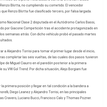
 Renzo Blotta, no cumpliendo su cometido. El vencedor
ue Renzo Blotta fue clasificado tercero, por falsa largada.
smo Nacional Clase 2 disputada en el Autódromo Carlos Bassi,
ido por Giacone Competición tras el accidente protagonizado en
dos semanas atrás. Con dicho vehículo probó el pasado martes
ultados.
r a Alejandro Torrisi para tomar el primer lugar desde el inicio,
as completar las seis vueltas, de las cuales dos pasos tuvieron
lpe de Miguel Ciaurro en el paredón posterior a la primera
de su VW Gol Trend. Por dicha situación, Alejo Borgiani fue
la primera posición y llegar en tal condición a la bandera a
elli, Diego Leanez y Alejandro Torrisi, en las principales
as Cravero, Luciano Bucci, Francisco Calo y Thomas Pozner.