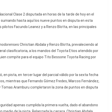
acional Clase 2 disputada en horas de la tarde de hoy en el
, sumando hasta aquí los nueve puntos en disputa en esta
os pilotos Facundo Leanez y a Renzo Blotta, en las principales
modorenses Christian Abdala y Renzo Blotta, prevaleciendo al
eral clasificatoria, a los mandos del Toyota Etios atendido por
ien compite para el equipo Tito Bessone Toyota Racing por
 en pista, en tercer lugar del parcial válido por la sexta fecha
ros, mientras que Fernando Gómez Fredes, Marcos Fernández,
i y Tomas Aramburu completaron la zona de puntos en disputa
seguridad apenas cumplida la primera vuelta, dado el abandono
en medio de la pista. Relanzada la carrera, Christian Abdala