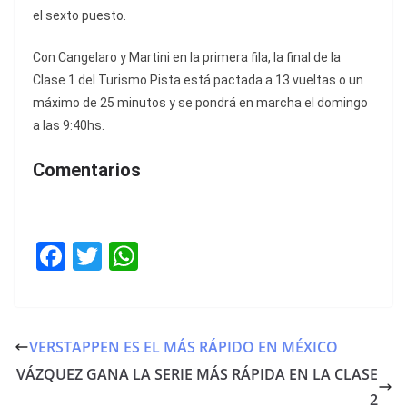
el sexto puesto.
Con Cangelaro y Martini en la primera fila, la final de la
Clase 1 del Turismo Pista está pactada a 13 vueltas o un
máximo de 25 minutos y se pondrá en marcha el domingo
a las 9:40hs.
Comentarios
F
T
W
a
w
h
c
itt
at
e
er
s
VERSTAPPEN ES EL MÁS RÁPIDO EN MÉXICO
b
A
VÁZQUEZ GANA LA SERIE MÁS RÁPIDA EN LA CLASE
o
p
2