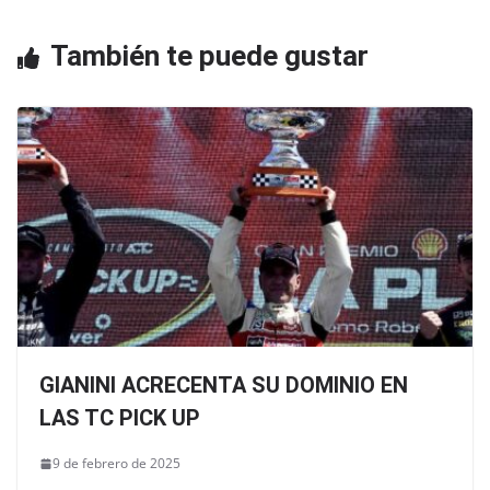
o
p
También te puede gustar
k
GIANINI ACRECENTA SU DOMINIO EN
LAS TC PICK UP
9 de febrero de 2025