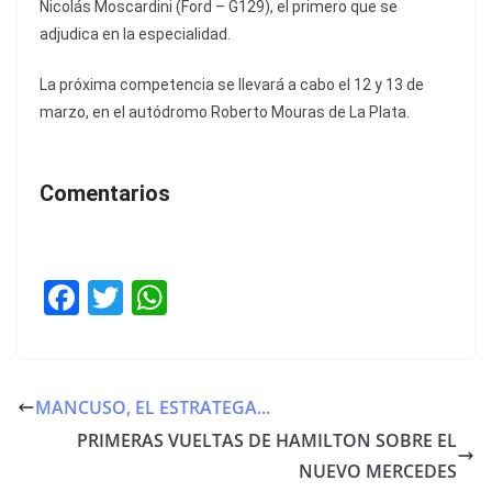
Nicolás Moscardini (Ford – G129), el primero que se
adjudica en la especialidad.
La próxima competencia se llevará a cabo el 12 y 13 de
marzo, en el autódromo Roberto Mouras de La Plata.
Comentarios
F
T
W
a
w
h
c
itt
at
e
er
s
MANCUSO, EL ESTRATEGA...
b
A
PRIMERAS VUELTAS DE HAMILTON SOBRE EL
o
p
NUEVO MERCEDES