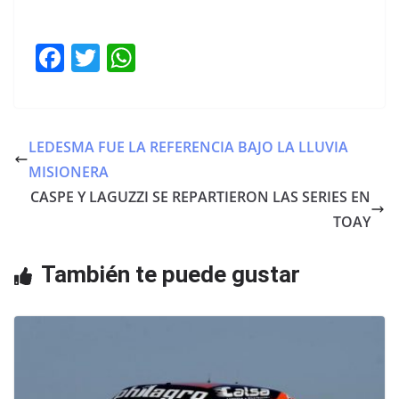
F
T
W
a
w
h
c
itt
at
e
er
s
LEDESMA FUE LA REFERENCIA BAJO LA LLUVIA
b
A
MISIONERA
o
p
CASPE Y LAGUZZI SE REPARTIERON LAS SERIES EN
o
p
TOAY
k
También te puede gustar