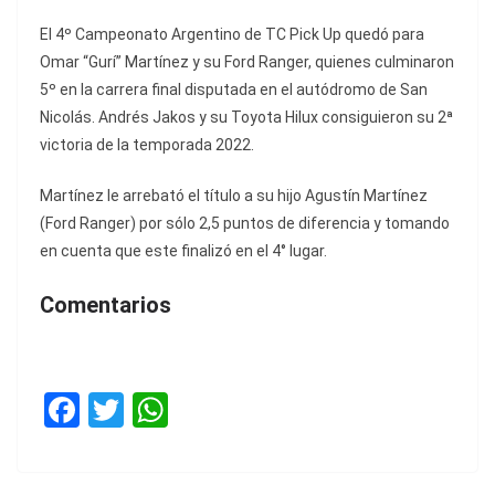
El 4º Campeonato Argentino de TC Pick Up quedó para
Omar “Gurí” Martínez y su Ford Ranger, quienes culminaron
5º en la carrera final disputada en el autódromo de San
Nicolás. Andrés Jakos y su Toyota Hilux consiguieron su 2ª
victoria de la temporada 2022.
Martínez le arrebató el título a su hijo Agustín Martínez
(Ford Ranger) por sólo 2,5 puntos de diferencia y tomando
en cuenta que este finalizó en el 4° lugar.
Comentarios
F
T
W
a
w
h
c
itt
at