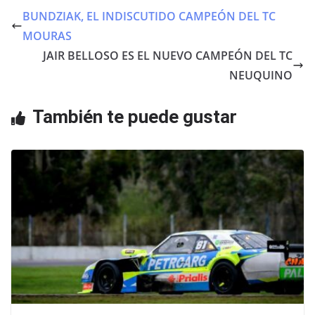
e
er
s
BUNDZIAK, EL INDISCUTIDO CAMPEÓN DEL TC
b
A
MOURAS
o
p
JAIR BELLOSO ES EL NUEVO CAMPEÓN DEL TC
o
p
NEUQUINO
k
También te puede gustar