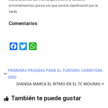
entrenamientos, previo a lo que será la clasificación por la
tarde.
Comentarios
F
T
W
a
w
h
c
itt
at
e
er
s
PRIMERAS PRUEBAS PARA EL TURISMO CARRETERA
b
A
2000
o
p
DIANDA MARCA EL RITMO EN EL TC MOURAS
o
p
También te puede gustar
k