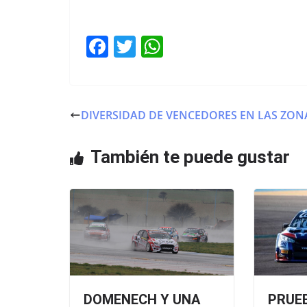
F
T
W
a
w
h
c
itt
at
e
er
s
DIVERSIDAD DE VENCEDORES EN LAS ZON
b
A
o
p
También te puede gustar
o
p
k
DOMENECH Y UNA
PRUE