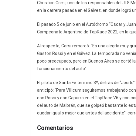
Christian Corsi, uno de los responsables del JLS M
en la carrera pasada en el Gálvez, en donde logró 
El pasado 5 de junio en el Autódromo “Oscar y Juan 
Campeonato Argentino de TopRace 2022, en la que e
Al respecto, Corsi remarcó: “Es una alegría muy g
Gastón Rossi y en el Gálvez. La temporada no vení
poco preocupado, pero en Buenos Aires se cortó la r
funcionamiento del auto”.
El piloto de Santa Fe terminó 3º, detrás de “Josito
anticipó: “Para Villicum seguiremos trabajando co
con Rossi y con Capurro en el TopRace V6 y con co
del auto de Malbrán, que se golpeó bastante lo e
quedar igual o mejor que antes del accidente”, cerr
Comentarios