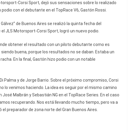
otorsport-Corsi Sport, dejó sus sensaciones sobre lo realizado
un podio con el debutante en el TopRace V6, Gastón Rossi.
Gálvez” de Buenos Aires se realizó la quinta fecha del
l JLS Motorsport-Corsi Sport, logró un nuevo podio.
rande obtener el resultado con un piloto debutante como es
a siendo buena, porque los resultados no se daban. Estaba un
acha. En la final, Gastón hizo podio con un notable
” Di Palma y de Jorge Barrio. Sobre el próximo compromiso, Corsi
mo lo venimos haciendo. La idea es seguir por el mismo camino
n José Malbrán y Sebastián NG en el TopRace Series. En el caso
stamos recuperando. Nos está llevando mucho tiempo, pero va a
ó el preparador de zona norte del Gran Buenos Aires.