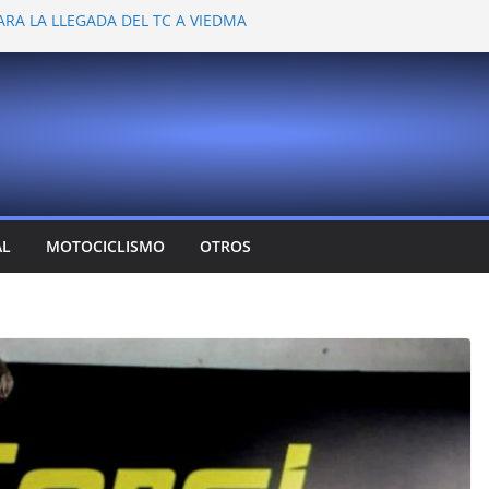
ARA LA LLEGADA DEL TC A VIEDMA
 PROBARON EN LA PLATA
EMOCIONANTE VER A TANTOS PILOTOS
Y DEJÓ CAMBIOS EN LOS CAMPEONATOS
A
T CONFIRMA SU REGRESO AL TOP RACE
AL
MOTOCICLISMO
OTROS