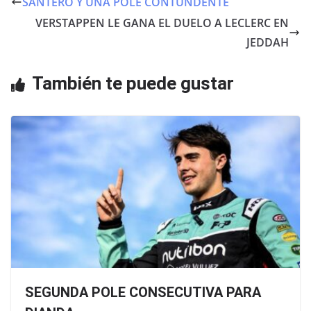
SANTERO Y UNA POLE CONTUNDENTE
b
A
VERSTAPPEN LE GANA EL DUELO A LECLERC EN
o
p
JEDDAH
o
p
También te puede gustar
k
SEGUNDA POLE CONSECUTIVA PARA