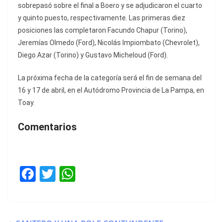
sobrepasó sobre el final a Boero y se adjudicaron el cuarto
y quinto puesto, respectivamente. Las primeras diez
posiciones las completaron Facundo Chapur (Torino),
Jeremías Olmedo (Ford), Nicolás Impiombato (Chevrolet),
Diego Azar (Torino) y Gustavo Micheloud (Ford).
La próxima fecha de la categoría será el fin de semana del
16 y 17 de abril, en el Autódromo Provincia de La Pampa, en
Toay.
Comentarios
F
T
W
a
w
h
c
itt
at
e
er
s