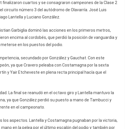
t finalizaron cuartos y se consagraron campeones de la Clase 2
el circuito número 3 del autódromo de Olavarría. José Luis
iago Lantella y Luciano González.
istian Garbiglia dominó las acciones en los primeros metros,
ieron encima al cordobés, que perdió la posición de vanguardia y
ó meterse en los puestos del podio.
competencia, secundado por González y Gauchat. Con este
mpeón, ya que Cravero peleaba con Costamagna por la sexta
ín y Yair Etcheveste en plena recta principal hacía que el
dad. La final se reanudó en el octavo giro y Lantella mantuvo la
rona, ya que González perdió su puesto a mano de Tambucci y
frente en el campeonato.
dos los aspectos. Lantella y Costamagna pugnaban por la victoria,
ano en la pelea por el último escalón del podio y también por