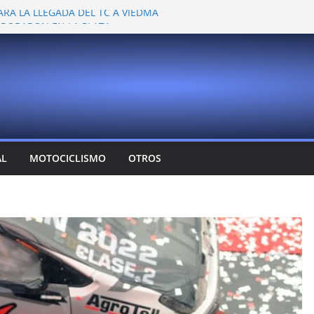
ARA LA LLEGADA DEL TC A VIEDMA
 PROBARON EN LA PLATA
EMOCIONANTE VER A TANTOS PILOTOS
Y DEJÓ CAMBIOS EN LOS CAMPEONATOS
A
T CONFIRMA SU REGRESO AL TOP RACE
AL
MOTOCICLISMO
OTROS