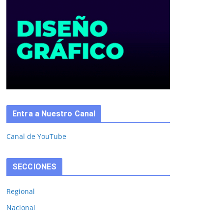
Entra a Nuestro Canal
Canal de YouTube
SECCIONES
Regional
Nacional