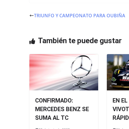
c
itt
at
e
er
s
TRIUNFO Y CAMPEONATO PARA OUBIÑA
b
A
o
p
o
p
También te puede gustar
k
CONFIRMADO:
EN EL
MERCEDES BENZ SE
VIVOT
SUMA AL TC
RÁPI