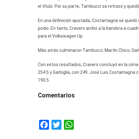
el título. Por su parte, Tambucci se retrasó y quedó
En una definición ajustada, Costamagna se quedó c
podio. En tanto, Cravero arribó a la bandera a cuadr
para el Volkswagen Up.
Más atrás culminaron Tambucci, Martín Chico, Garb
Con estos resultados, Cravero concluyó en la cim
254.5 y Garbiglia, con 249. José Luis Costamagna c
190.5.
Comentarios
F
T
W
a
w
h