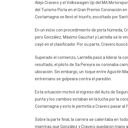
Alejo Cravero y el Volkswagen Up del MA Motorspor
del Turismo Pista en el Gran Premio Coronación en 
Costamagna se llevó el triunfo, escoltado por Sant
En un inicio con procedimiento de pista húmeda, Cr
pero González, Máximo Gauchat y Lantella se le vin
cayó en el clasificador. Por su parte, Cravero busc
Superado el comienzo, Lantella pasó a liderar la 
resultado, el piloto de Sa Pereyra se coronaba ca
ubicación. Sin embargo, un toque entre Agustín Mart
entrerriano se golpeara contra el paredón.
Esta situación motivó el ingreso del Auto de Seguri
punta y los cambios estaban en la lucha por la co
Costamagna y esto le permitía a Cravero pasar al 
Sobre la parte final, la carrera se calentaba en to
mientras que González y Cravero quedaron mano a m