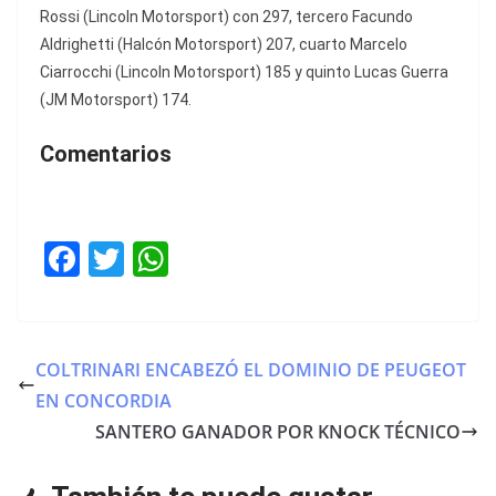
Rossi (Lincoln Motorsport) con 297, tercero Facundo
Aldrighetti (Halcón Motorsport) 207, cuarto Marcelo
Ciarrocchi (Lincoln Motorsport) 185 y quinto Lucas Guerra
(JM Motorsport) 174.
Comentarios
F
T
W
a
w
h
c
itt
at
e
er
s
COLTRINARI ENCABEZÓ EL DOMINIO DE PEUGEOT
b
A
EN CONCORDIA
o
p
SANTERO GANADOR POR KNOCK TÉCNICO
o
p