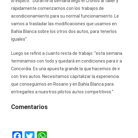
lo explicó: “Durante la semana llego el Cronos al taller y
rápidamente comenzamos con los trabajos de
acondicionamiento para su normal funcionamiento. Le
vamos a trasladar las modificaciones que usamos en
Bahía Blanca sobre los otros dos autos, para tenerlos
iguales”.
Luego se refirió a cuanto resta de trabajo: “esta semana
terminamos con todo y quedará en condiciones para ir a
Concordia. Es una apuesta grande la que hacemos de ir
con tres autos. Necesitamos capitalizar la experiencia
que conseguimos en Rosario y en Bahía Blanca para
entregarles a nuestros pilotos autos competitivos.”
Comentarios
F
T
W