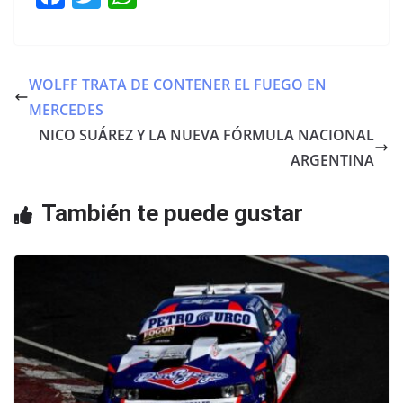
a
w
h
c
itt
at
e
er
s
WOLFF TRATA DE CONTENER EL FUEGO EN
b
A
MERCEDES
o
p
NICO SUÁREZ Y LA NUEVA FÓRMULA NACIONAL
o
p
ARGENTINA
k
También te puede gustar