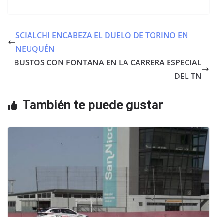
a
w
h
c
itt
at
e
er
s
SCIALCHI ENCABEZA EL DUELO DE TORINO EN
b
A
NEUQUÉN
o
p
BUSTOS CON FONTANA EN LA CARRERA ESPECIAL
o
p
DEL TN
k
También te puede gustar