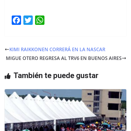
F
T
W
a
w
h
c
itt
at
e
er
s
KIMI RAIKKONEN CORRERÁ EN LA NASCAR
b
A
MIGUE OTERO REGRESA AL TRV6 EN BUENOS AIRES
o
p
o
p
También te puede gustar
k