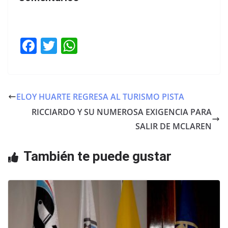
F
T
W
a
w
h
c
itt
at
e
er
s
ELOY HUARTE REGRESA AL TURISMO PISTA
b
A
RICCIARDO Y SU NUMEROSA EXIGENCIA PARA
o
p
SALIR DE MCLAREN
o
p
También te puede gustar
k