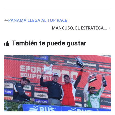
a
w
h
c
itt
at
e
er
s
PANAMÁ LLEGA AL TOP RACE
b
A
MANCUSO, EL ESTRATEGA...
o
p
o
p
También te puede gustar
k