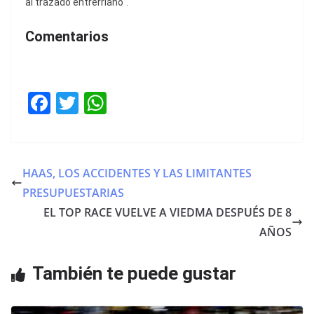
al trazado entrerriano".
Comentarios
F
T
W
a
w
h
c
itt
at
e
er
s
HAAS, LOS ACCIDENTES Y LAS LIMITANTES
b
A
PRESUPUESTARIAS
o
p
EL TOP RACE VUELVE A VIEDMA DESPUÉS DE 8
o
p
AÑOS
k
También te puede gustar