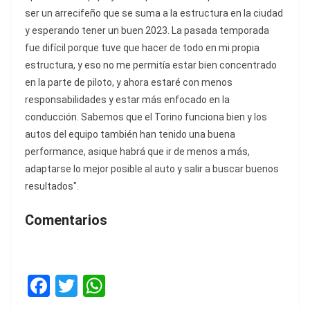
ser un arrecifeño que se suma a la estructura en la ciudad
y esperando tener un buen 2023. La pasada temporada
fue difícil porque tuve que hacer de todo en mi propia
estructura, y eso no me permitía estar bien concentrado
en la parte de piloto, y ahora estaré con menos
responsabilidades y estar más enfocado en la
conducción. Sabemos que el Torino funciona bien y los
autos del equipo también han tenido una buena
performance, asique habrá que ir de menos a más,
adaptarse lo mejor posible al auto y salir a buscar buenos
resultados".
Comentarios
F
T
W
a
w
h