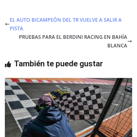
c
itt
at
e
er
s
EL AUTO BICAMPEÓN DEL TR VUELVE A SALIR A
b
A
PISTA
o
p
PRUEBAS PARA EL BERDINI RACING EN BAHÍA
o
p
BLANCA
k
También te puede gustar