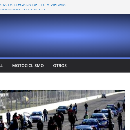
ARA LA LLEGADA DEL TC A VIEDMA
 PROBARON EN LA PLATA
EMOCIONANTE VER A TANTOS PILOTOS
Y DEJÓ CAMBIOS EN LOS CAMPEONATOS
A
T CONFIRMA SU REGRESO AL TOP RACE
AL
MOTOCICLISMO
OTROS