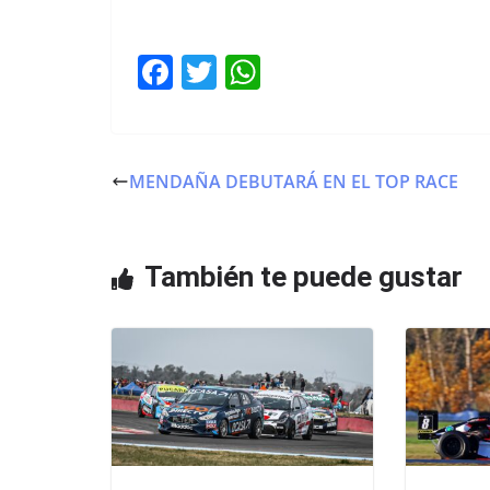
F
T
W
a
w
h
c
itt
at
e
er
s
MENDAÑA DEBUTARÁ EN EL TOP RACE
b
A
o
p
o
p
También te puede gustar
k