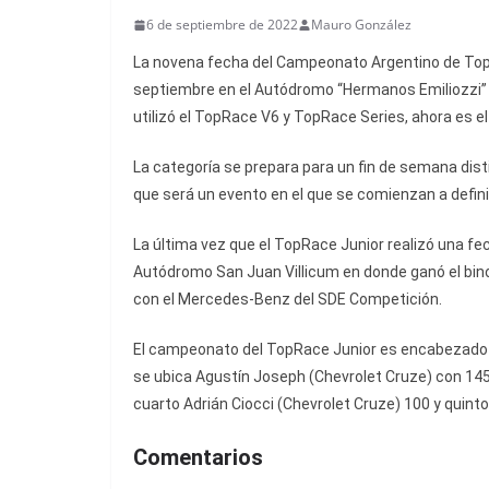
6 de septiembre de 2022
Mauro González
La novena fecha del Campeonato Argentino de TopRa
septiembre en el Autódromo “Hermanos Emiliozzi” de
utilizó el TopRace V6 y TopRace Series, ahora es el
La categoría se prepara para un fin de semana dist
que será un evento en el que se comienzan a definir
La última vez que el TopRace Junior realizó una fe
Autódromo San Juan Villicum en donde ganó el bino
con el Mercedes-Benz del SDE Competición.
El campeonato del TopRace Junior es encabezado 
se ubica Agustín Joseph (Chevrolet Cruze) con 14
cuarto Adrián Ciocci (Chevrolet Cruze) 100 y quin
Comentarios