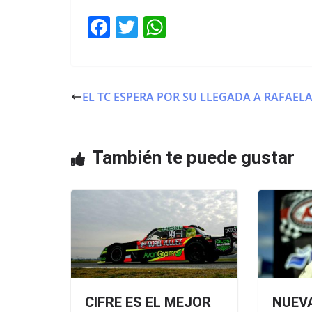
F
T
W
a
w
h
c
itt
at
e
er
s
EL TC ESPERA POR SU LLEGADA A RAFAEL
b
A
o
p
o
p
También te puede gustar
k
CIFRE ES EL MEJOR
NUEV