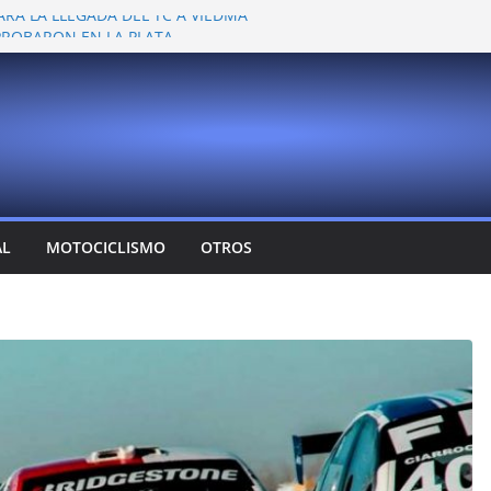
ARA LA LLEGADA DEL TC A VIEDMA
 PROBARON EN LA PLATA
EMOCIONANTE VER A TANTOS PILOTOS
Y DEJÓ CAMBIOS EN LOS CAMPEONATOS
A
T CONFIRMA SU REGRESO AL TOP RACE
AL
MOTOCICLISMO
OTROS