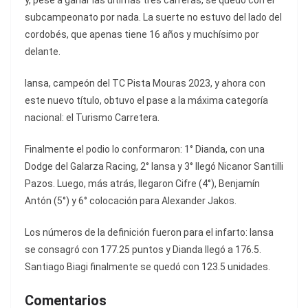
y, pese a ganar las últimas tres carreras, se quedó con el
subcampeonato por nada. La suerte no estuvo del lado del
cordobés, que apenas tiene 16 años y muchísimo por
delante.
Iansa, campeón del TC Pista Mouras 2023, y ahora con
este nuevo título, obtuvo el pase a la máxima categoría
nacional: el Turismo Carretera.
Finalmente el podio lo conformaron: 1° Dianda, con una
Dodge del Galarza Racing, 2° Iansa y 3° llegó Nicanor Santilli
Pazos. Luego, más atrás, llegaron Cifre (4°), Benjamín
Antón (5°) y 6° colocación para Alexander Jakos.
Los números de la definición fueron para el infarto: Iansa
se consagró con 177.25 puntos y Dianda llegó a 176.5.
Santiago Biagi finalmente se quedó con 123.5 unidades.
Comentarios