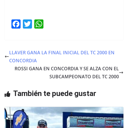
F
T
W
a
w
h
c
itt
at
e
er
s
LLAVER GANA LA FINAL INICIAL DEL TC 2000 EN
b
A
CONCORDIA
o
p
ROSSI GANA EN CONCORDIA Y SE ALZA CON EL
o
p
SUBCAMPEONATO DEL TC 2000
k
También te puede gustar