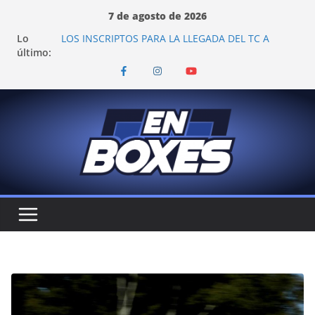
Saltar
7 de agosto de 2026
al
Lo
LOS INSCRIPTOS PARA LA LLEGADA DEL TC A
contenido
último:
VIEDMA
TROSSET Y VALLE PROBARON EN LA PLATA
COLAPINTO: "ES EMOCIONANTE VER A TANTOS
PILOTOS ARGENTINOS"
EL PASO POR TOAY DEJÓ CAMBIOS EN LOS
CAMPEONATOS DEL TURISMO PISTA
EL JM MOTORSPORT CONFIRMA SU REGRESO AL
TOP RACE