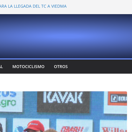
ARA LA LLEGADA DEL TC A VIEDMA
 PROBARON EN LA PLATA
EMOCIONANTE VER A TANTOS PILOTOS
Y DEJÓ CAMBIOS EN LOS CAMPEONATOS
A
T CONFIRMA SU REGRESO AL TOP RACE
AL
MOTOCICLISMO
OTROS