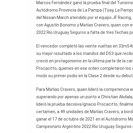
Marcos Fernández ganó la prueba final del Turismo 
Autódromo Provincia de La Pampa (Toay, La Pampa),
del Nissan March atendido por el equipo JF Racin
con Agustín Bonomo y Matías Cravero, quien con es
2022 Río Uruguay Seguros a falta de tres fechas par
El vencedor completó las veinte vueltas en 33m54
su mejor resultado a los mandos del DS3 que recibe
creció en protagonismo en la última parte de la car
Procacitto, quienes en ese orden completaron los 
modo su primer podio en la Clase 2 desde su debut, 
Para Matías Cravero, quien lideró la competencia en s
superando por apenas un punto a Christian Abdala, 
lideró la prueba decisiva Ignacio Procacitto, finalm
certamen, a 49 unidades de Matías Cravero, a bord
ganar el 17 de octubre de 2021 en el Autódromo Mar
Campeonato Argentino 2022 Río Uruguay Seguros de