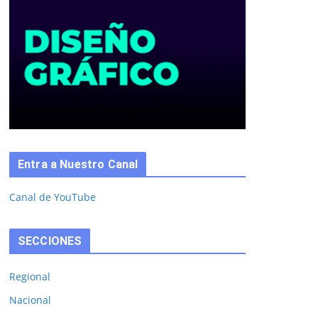
Entra a Nuestro Canal
Canal de YouTube
SECCIONES
Regional
Nacional