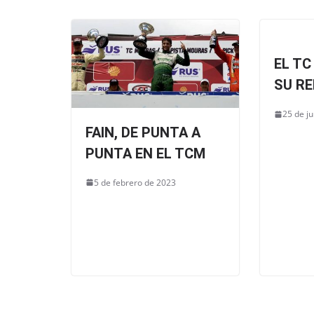
o
p
k
EL TC
SU R
25 de ju
FAIN, DE PUNTA A
PUNTA EN EL TCM
5 de febrero de 2023