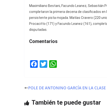
Maximiliano Bestani, Facundo Leanez, Sebastián P
completaron la primera decena de clasificados en l
persistente pista mojada. Matías Cravero (220 unida
Procacitto (171) y Facundo Leanez (161), completa
disputadas.
Comentarios
F
T
W
a
w
h
c
itt
at
e
er
s
POLE DE ANTONINO GARCÍA EN LA CLASE 
b
A
o
p
También te puede gustar