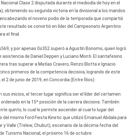
Nacional Clase 2 disputada durante el mediodía de hoy en el
 obteniendo su segunda victoria en la divisional a los mandos
g, encabezando el noveno podio de la temporada que compartió
te resultado se convirtió en líder del Campeonato Argentino
a el final.
s569, y por apenas 0s352 superó a Agustín Bonomo, quien logró
 asistencia de Daniel Deppen y Luciano Monti. El santafesino
rera tras superar a Matías Cravero, Renzo Blotta e Ignacio
cinco primeros de la competencia decisiva, logrando de este
el 2 de junio de 2019, en Concordia (Entre Ríos).
us inicios, el tercer lugar significa ser el líder del certamen
ordenado en la 15º posición de la carrera decisiva. También
ente quinto, lo cual le permite ascender al cuarto lugar del
o del mismo Ford Fiesta Kinetic que utilizó Emanuel Abdala para
 y Valle (Trelew, Chubut), escenario de la décima fecha del
 Turismo Nacional, el próximo 16 de octubre.