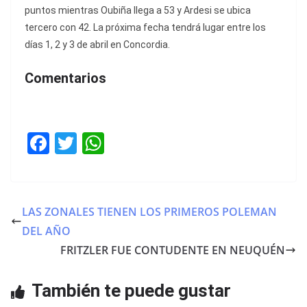
puntos mientras Oubiña llega a 53 y Ardesi se ubica
tercero con 42. La próxima fecha tendrá lugar entre los
días 1, 2 y 3 de abril en Concordia.
Comentarios
F
T
W
a
w
h
c
itt
at
e
er
s
LAS ZONALES TIENEN LOS PRIMEROS POLEMAN
b
A
DEL AÑO
o
p
FRITZLER FUE CONTUDENTE EN NEUQUÉN
o
p
También te puede gustar
k